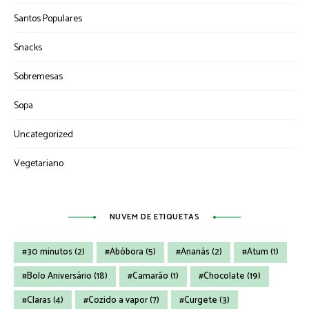
Santos Populares
Snacks
Sobremesas
Sopa
Uncategorized
Vegetariano
NUVEM DE ETIQUETAS
30 minutos
(2)
Abóbora
(5)
Ananás
(2)
Atum
(1)
Bolo Aniversário
(18)
Camarão
(1)
Chocolate
(19)
Claras
(4)
Cozido a vapor
(7)
Curgete
(3)