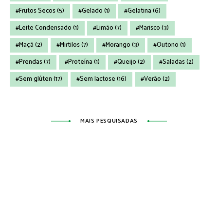
Frutos Secos
(5)
Gelado
(1)
Gelatina
(6)
Leite Condensado
(1)
Limão
(7)
Marisco
(3)
Maçã
(2)
Mirtilos
(7)
Morango
(3)
Outono
(1)
Prendas
(7)
Proteína
(1)
Queijo
(2)
Saladas
(2)
Sem glúten
(17)
Sem lactose
(16)
Verão
(2)
MAIS PESQUISADAS