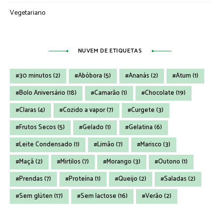
Vegetariano
NUVEM DE ETIQUETAS
30 minutos
(2)
Abóbora
(5)
Ananás
(2)
Atum
(1)
Bolo Aniversário
(18)
Camarão
(1)
Chocolate
(19)
Claras
(4)
Cozido a vapor
(7)
Curgete
(3)
Frutos Secos
(5)
Gelado
(1)
Gelatina
(6)
Leite Condensado
(1)
Limão
(7)
Marisco
(3)
Maçã
(2)
Mirtilos
(7)
Morango
(3)
Outono
(1)
Prendas
(7)
Proteína
(1)
Queijo
(2)
Saladas
(2)
Sem glúten
(17)
Sem lactose
(16)
Verão
(2)