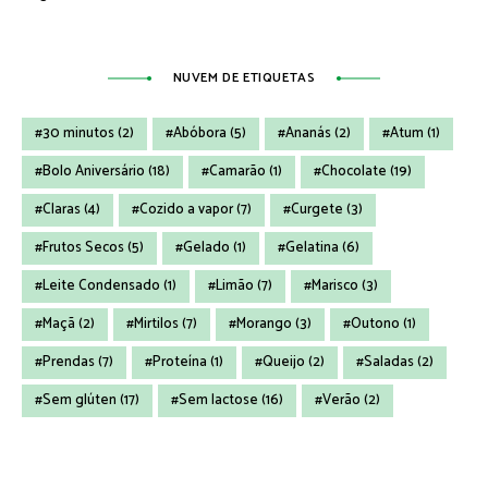
NUVEM DE ETIQUETAS
30 minutos
(2)
Abóbora
(5)
Ananás
(2)
Atum
(1)
Bolo Aniversário
(18)
Camarão
(1)
Chocolate
(19)
Claras
(4)
Cozido a vapor
(7)
Curgete
(3)
Frutos Secos
(5)
Gelado
(1)
Gelatina
(6)
Leite Condensado
(1)
Limão
(7)
Marisco
(3)
Maçã
(2)
Mirtilos
(7)
Morango
(3)
Outono
(1)
Prendas
(7)
Proteína
(1)
Queijo
(2)
Saladas
(2)
Sem glúten
(17)
Sem lactose
(16)
Verão
(2)