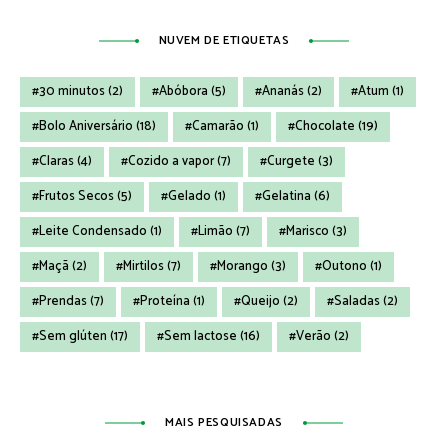
NUVEM DE ETIQUETAS
30 minutos
(2)
Abóbora
(5)
Ananás
(2)
Atum
(1)
Bolo Aniversário
(18)
Camarão
(1)
Chocolate
(19)
Claras
(4)
Cozido a vapor
(7)
Curgete
(3)
Frutos Secos
(5)
Gelado
(1)
Gelatina
(6)
Leite Condensado
(1)
Limão
(7)
Marisco
(3)
Maçã
(2)
Mirtilos
(7)
Morango
(3)
Outono
(1)
Prendas
(7)
Proteína
(1)
Queijo
(2)
Saladas
(2)
Sem glúten
(17)
Sem lactose
(16)
Verão
(2)
MAIS PESQUISADAS