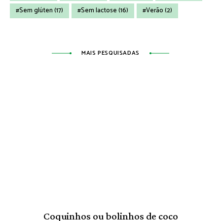
Sem glúten
(17)
Sem lactose
(16)
Verão
(2)
MAIS PESQUISADAS
Coquinhos ou bolinhos de coco