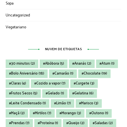
Sopa
Uncategorized
Vegetariano
NUVEM DE ETIQUETAS
30 minutos
(2)
Abóbora
(5)
Ananás
(2)
Atum
(1)
Bolo Aniversário
(18)
Camarão
(1)
Chocolate
(19)
Claras
(4)
Cozido a vapor
(7)
Curgete
(3)
Frutos Secos
(5)
Gelado
(1)
Gelatina
(6)
Leite Condensado
(1)
Limão
(7)
Marisco
(3)
Maçã
(2)
Mirtilos
(7)
Morango
(3)
Outono
(1)
Prendas
(7)
Proteína
(1)
Queijo
(2)
Saladas
(2)