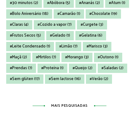
30 minutos
(2)
Abóbora
(5)
Ananás
(2)
Atum
(1)
Bolo Aniversário
(18)
Camarão
(1)
Chocolate
(19)
Claras
(4)
Cozido a vapor
(7)
Curgete
(3)
Frutos Secos
(5)
Gelado
(1)
Gelatina
(6)
Leite Condensado
(1)
Limão
(7)
Marisco
(3)
Maçã
(2)
Mirtilos
(7)
Morango
(3)
Outono
(1)
Prendas
(7)
Proteína
(1)
Queijo
(2)
Saladas
(2)
Sem glúten
(17)
Sem lactose
(16)
Verão
(2)
MAIS PESQUISADAS