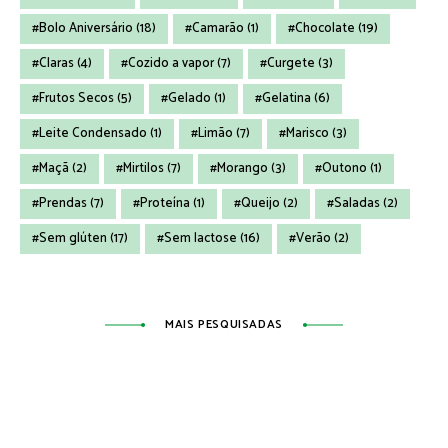
Bolo Aniversário
(18)
Camarão
(1)
Chocolate
(19)
Claras
(4)
Cozido a vapor
(7)
Curgete
(3)
Frutos Secos
(5)
Gelado
(1)
Gelatina
(6)
Leite Condensado
(1)
Limão
(7)
Marisco
(3)
Maçã
(2)
Mirtilos
(7)
Morango
(3)
Outono
(1)
Prendas
(7)
Proteína
(1)
Queijo
(2)
Saladas
(2)
Sem glúten
(17)
Sem lactose
(16)
Verão
(2)
MAIS PESQUISADAS