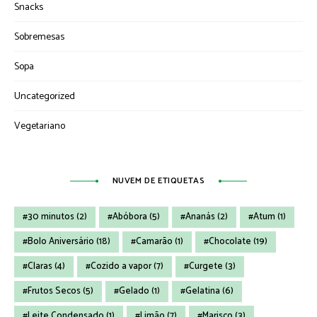
Snacks
Sobremesas
Sopa
Uncategorized
Vegetariano
NUVEM DE ETIQUETAS
30 minutos
(2)
Abóbora
(5)
Ananás
(2)
Atum
(1)
Bolo Aniversário
(18)
Camarão
(1)
Chocolate
(19)
Claras
(4)
Cozido a vapor
(7)
Curgete
(3)
Frutos Secos
(5)
Gelado
(1)
Gelatina
(6)
Leite Condensado
(1)
Limão
(7)
Marisco
(3)