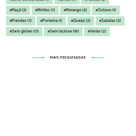
Maçã
(2)
Mirtilos
(7)
Morango
(3)
Outono
(1)
Prendas
(7)
Proteína
(1)
Queijo
(2)
Saladas
(2)
Sem glúten
(17)
Sem lactose
(16)
Verão
(2)
MAIS PESQUISADAS