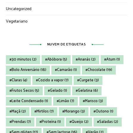
Uncategorized
Vegetariano
NUVEM DE ETIQUETAS
30 minutos
(2)
Abóbora
(5)
Ananás
(2)
Atum
(1)
Bolo Aniversário
(18)
Camarão
(1)
Chocolate
(19)
Claras
(4)
Cozido a vapor
(7)
Curgete
(3)
Frutos Secos
(5)
Gelado
(1)
Gelatina
(6)
Leite Condensado
(1)
Limão
(7)
Marisco
(3)
Maçã
(2)
Mirtilos
(7)
Morango
(3)
Outono
(1)
Prendas
(7)
Proteína
(1)
Queijo
(2)
Saladas
(2)
Sem glúten
(17)
Sem lactose
(16)
Verão
(2)