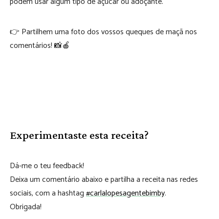
podem usar algum tipo de açúcar ou adoçante.⠀⠀⠀⠀⠀
👉 Partilhem uma foto dos vossos queques de maçã nos
comentários! 📸🍎
Experimentaste esta receita?
Dá-me o teu feedback!
Deixa um comentário abaixo e partilha a receita nas redes
sociais, com a hashtag
#carlalopesagentebimby
.
Obrigada!