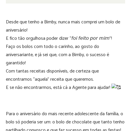
Desde que tenho a Bimby, nunca mais comprei um bolo de
aniversário!
E fico tão orgulhosa poder dizer “𝘧𝘰𝘪 𝘧𝘦𝘪𝘵𝘰 𝘱𝘰𝘳 𝘮𝘪𝘮”!
Faço os bolos com todo o carinho, ao gosto do
aniversariante, e já sei que, com a Bimby, o sucesso é
garantido!
Com tantas receitas disponíveis, de certeza que
encontramos “aquela” receita que queremos.
E se não encontrarmos, está cá a Agente para ajudar!
⠀⠀⠀⠀⠀⠀⠀⠀⠀
Para o aniversário do mais recente adolescente da família, o
bolo só poderia ser um: o bolo de chocolate que tanto tenho
partilhado convosco e que faz sucesso em todas as festas!