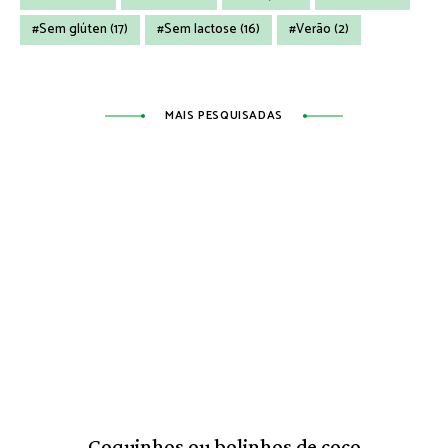
Sem glúten
(17)
Sem lactose
(16)
Verão
(2)
MAIS PESQUISADAS
Coquinhos ou bolinhos de coco