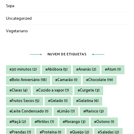
Sopa
Uncategorized
Vegetariano
NUVEM DE ETIQUETAS
30 minutos
(2)
Abóbora
(5)
Ananás
(2)
Atum
(1)
Bolo Aniversário
(18)
Camarão
(1)
Chocolate
(19)
Claras
(4)
Cozido a vapor
(7)
Curgete
(3)
Frutos Secos
(5)
Gelado
(1)
Gelatina
(6)
Leite Condensado
(1)
Limão
(7)
Marisco
(3)
Maçã
(2)
Mirtilos
(7)
Morango
(3)
Outono
(1)
Prendas
(7)
Proteína
(1)
Queijo
(2)
Saladas
(2)