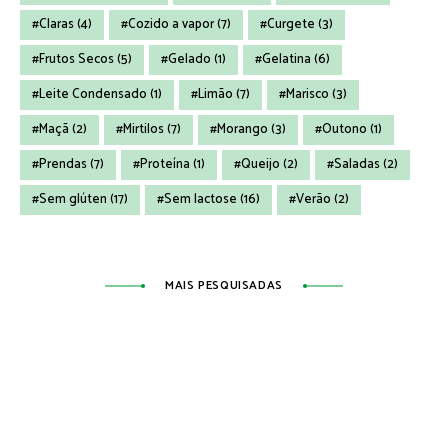
Claras
(4)
Cozido a vapor
(7)
Curgete
(3)
Frutos Secos
(5)
Gelado
(1)
Gelatina
(6)
Leite Condensado
(1)
Limão
(7)
Marisco
(3)
Maçã
(2)
Mirtilos
(7)
Morango
(3)
Outono
(1)
Prendas
(7)
Proteína
(1)
Queijo
(2)
Saladas
(2)
Sem glúten
(17)
Sem lactose
(16)
Verão
(2)
MAIS PESQUISADAS