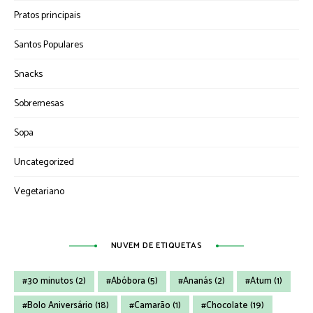
Pratos principais
Santos Populares
Snacks
Sobremesas
Sopa
Uncategorized
Vegetariano
NUVEM DE ETIQUETAS
30 minutos
(2)
Abóbora
(5)
Ananás
(2)
Atum
(1)
Bolo Aniversário
(18)
Camarão
(1)
Chocolate
(19)